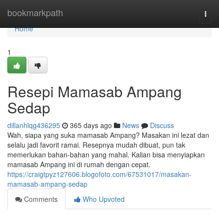
Home
bookmarkpath
Togg
navi
Home
1
Resepi Mamasab Ampang
Sedap
dillanhlqg436295
365 days ago
News
Discuss
Wah, siapa yang suka mamasab Ampang? Masakan ini lezat dan
selalu jadi favorit ramai. Resepnya mudah dibuat, pun tak
memerlukan bahan-bahan yang mahal. Kalian bisa menyiapkan
mamasab Ampang ini di rumah dengan cepat.
https://craigtpyz127606.blogofoto.com/67531017/masakan-
mamasab-ampang-sedap
Comments
Who Upvoted