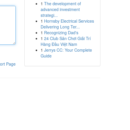
1
The development of
advanced investment
strategi...
1
Hornsby Electrical Services
Delivering Long Ter...
1
Recognizing Dad's
1
24 Club Sân Chơi Giải Trí
Hàng Đầu Việt Nam
1
Jerrys CC: Your Complete
Guide
ort Page