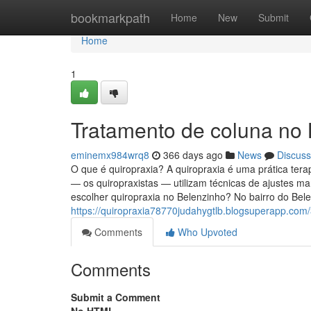
Home
bookmarkpath
Home
New
Submit
Home
1
Tratamento de coluna no
eminemx984wrq8
366 days ago
News
Discuss
O que é quiropraxia? A quiropraxia é uma prática tera
— os quiropraxistas — utilizam técnicas de ajustes ma
escolher quiropraxia no Belenzinho? No bairro do Bel
https://quiropraxia78770judahygtlb.blogsuperapp.co
Comments
Who Upvoted
Comments
Submit a Comment