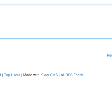
Rep
d
|
Top Users
| Made with
Kliqqi CMS
|
All RSS Feeds