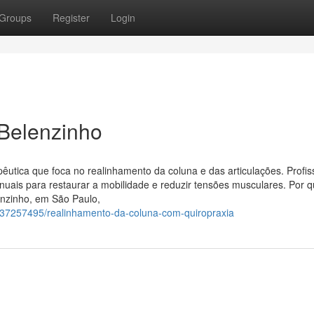
Groups
Register
Login
 Belenzinho
pêutica que foca no realinhamento da coluna e das articulações. Profis
nuais para restaurar a mobilidade e reduzir tensões musculares. Por 
enzinho, em São Paulo,
m/37257495/realinhamento-da-coluna-com-quiropraxia