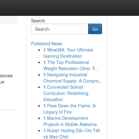
Search
Go
Published News
1
Wow388: Your Ultimate
Gaming Destination
1
The Top Professional
Weight Reduction Clinic: F...
1
Navigating Industrial
sionais
Chemical Supply: A Compre...
que
1
Connected School
Curriculum: Redefining
Education
1
Pass Down the Flame: A
Legacy of Fire
1
Marine Development
Projects in Mobile Alabama
1
Kubet: Hướng Dẫn Chi Tiết
và Mẹo Chơi