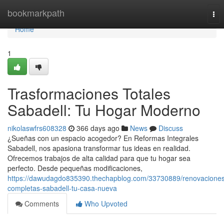
Home
bookmarkpath
Tog
nav
Home
1
Trasformaciones Totales
Sabadell: Tu Hogar Moderno
nikolaswfrs608328
366 days ago
News
Discuss
¿Sueñas con un espacio acogedor? En Reformas Integrales
Sabadell, nos apasiona transformar tus ideas en realidad.
Ofrecemos trabajos de alta calidad para que tu hogar sea
perfecto. Desde pequeñas modificaciones,
https://dawudagdo835390.thechapblog.com/33730889/renovaciones
completas-sabadell-tu-casa-nueva
Comments
Who Upvoted