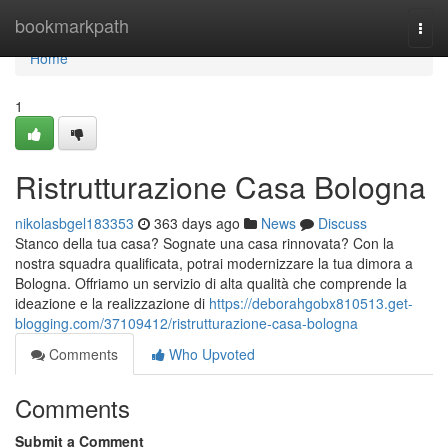
Home
bookmarkpath
Togg
navi
Home
1
Ristrutturazione Casa Bologna
nikolasbgel183353
363 days ago
News
Discuss
Stanco della tua casa? Sognate una casa rinnovata? Con la
nostra squadra qualificata, potrai modernizzare la tua dimora a
Bologna. Offriamo un servizio di alta qualità che comprende la
ideazione e la realizzazione di
https://deborahgobx810513.get-
blogging.com/37109412/ristrutturazione-casa-bologna
Comments
Who Upvoted
Comments
Submit a Comment