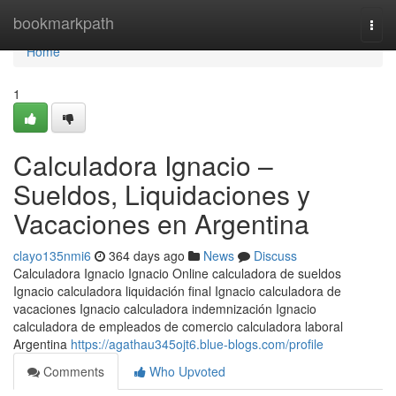
Home
bookmarkpath
Togg
navi
Home
1
Calculadora Ignacio –
Sueldos, Liquidaciones y
Vacaciones en Argentina
clayo135nmi6
364 days ago
News
Discuss
Calculadora Ignacio Ignacio Online calculadora de sueldos
Ignacio calculadora liquidación final Ignacio calculadora de
vacaciones Ignacio calculadora indemnización Ignacio
calculadora de empleados de comercio calculadora laboral
Argentina
https://agathau345ojt6.blue-blogs.com/profile
Comments
Who Upvoted