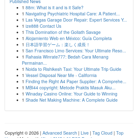
Published News
1
88m: What is it and is it Safe?
1
Navigating Psychiatric Hospital Care: A Patient...
1
Las Vegas Garage Door Repair: Expert Services Y...
1
ize888 Contact Us
1
This Domination of the Goliath Savage
1
Alojamiento Web en México: Guía Completa
1
日本語学習ゲーム：楽しく成長！
1
San Francisco Limo Services: Your Ultimate Reso...
1
Rahasia Winrate777: Bedah Cara Menang
Permainan...
1
Noida to Rishikesh Taxi: Your Ultimate Trip Guide
1
Vessel Disposal Near Me - California
1
Finding the Right A4 Paper Supplier: A Comprehe...
1
MBI44 copyright: Metode Praktis Masuk Aku...
1
Winaday Casino Online: Your Guide to Winning
1
Shade Net Making Machine: A Complete Guide
Copyright © 2026 |
Advanced Search
|
Live
|
Tag Cloud
|
Top