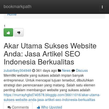
Home
bookmarkpath
Togg
navi
Home
1
Akar Utama Sukses Website
Anda: Jasa Artikel SEO
Indonesia Berkualitas
zubairlbey304948
361 days ago
News
Discuss
Memiliki website yang sukses adalah impian banyak
entrepreneur. Untuk mencapai tujuan tersebut, dibutuhkan
strategi dan perencanaan yang matang. Salah satu elemen
penting dalam membangun website yang sukses adalah
https://murrayhgbd740578.bloggip.com/36611016/akar-utama-
sukses-website-anda-jasa-artikel-seo-indonesia-berkualitas
Comments
Who Upvoted