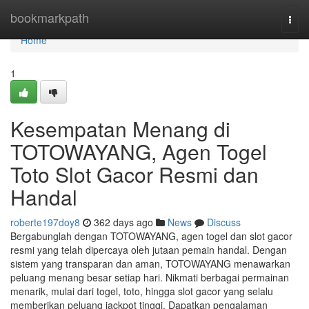
Home
bookmarkpath
Togg
navi
Home
1
Kesempatan Menang di
TOTOWAYANG, Agen Togel
Toto Slot Gacor Resmi dan
Handal
roberte197doy8
362 days ago
News
Discuss
Bergabunglah dengan TOTOWAYANG, agen togel dan slot gacor
resmi yang telah dipercaya oleh jutaan pemain handal. Dengan
sistem yang transparan dan aman, TOTOWAYANG menawarkan
peluang menang besar setiap hari. Nikmati berbagai permainan
menarik, mulai dari togel, toto, hingga slot gacor yang selalu
memberikan peluang jackpot tinggi. Dapatkan pengalaman