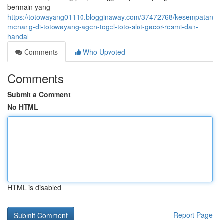
bermain yang
https://totowayang01110.blogginaway.com/37472768/kesempatan-
menang-di-totowayang-agen-togel-toto-slot-gacor-resmi-dan-
handal
Comments
Who Upvoted
Comments
Submit a Comment
No HTML
HTML is disabled
Report Page