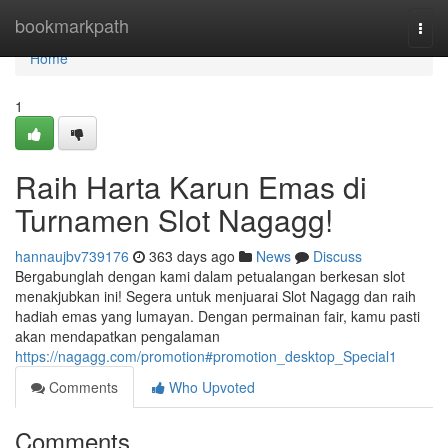
Home
bookmarkpath
Togg
navi
Home
1
Raih Harta Karun Emas di
Turnamen Slot Nagagg!
hannaujbv739176
363 days ago
News
Discuss
Bergabunglah dengan kami dalam petualangan berkesan slot
menakjubkan ini! Segera untuk menjuarai Slot Nagagg dan raih
hadiah emas yang lumayan. Dengan permainan fair, kamu pasti
akan mendapatkan pengalaman
https://nagagg.com/promotion#promotion_desktop_Special1
Comments
Who Upvoted
Comments