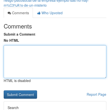
riesgo-psicosocial-de-la-empresa-ejemplo-sas-no-hay-
m%C3%A1s-de-un-misterio
Comments
Who Upvoted
Comments
Submit a Comment
No HTML
HTML is disabled
Report Page
Search