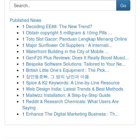
Go
Published News
1
Decoding EE88: The New Trend?
1
Obtain copyright 5 milligram & 10mg Pills ...
1
Toto Slot Gacor: Panduan Lengkap Menang Online
1
Major Sunflower Oil Suppliers : A Internati...
1
Waterfront Building in the City of Mobile ...
1
GenF20 Plus Reviews: Does It Really Boost Muscl...
1
Bespoke Software Solutions: Tailored to Your Ne...
1
British Little One's Equipment : The Pick...
1
장안동호빠, 그 밤의 낭만과 아픔
1
Spice & K2 Keywords: A Line-by-Line Resource
1
Web Design India: Latest Trends & Best Methods
1
Mailwizz Installation: A Step-by-Step Guide
1
Reddit & Research Chemicals: What Users Are
Saying
1
Enhance The Digital Marketing Business : Th...