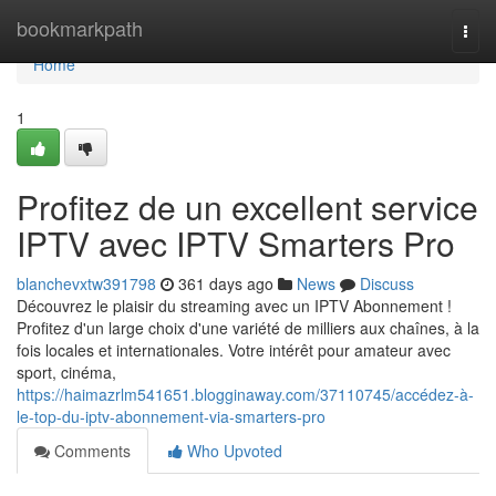
Home
bookmarkpath
Togg
navi
Home
1
Profitez de un excellent service
IPTV avec IPTV Smarters Pro
blanchevxtw391798
361 days ago
News
Discuss
Découvrez le plaisir du streaming avec un IPTV Abonnement !
Profitez d'un large choix d'une variété de milliers aux chaînes, à la
fois locales et internationales. Votre intérêt pour amateur avec
sport, cinéma,
https://haimazrlm541651.blogginaway.com/37110745/accédez-à-
le-top-du-iptv-abonnement-via-smarters-pro
Comments
Who Upvoted