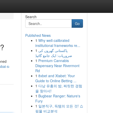
Search
Go
Published News
1
Why well-calibrated
??
institutional frameworks re...
1
پاکستانی گھروں کی
ضروریات: ایک جامع گائیڈ
1
Premium Cannabis
soned
Dispensary Near Rivermont
bai-s-
Rd
1
8xbet and Xtabet: Your
Guide to Online Betting ...
1
다낭 유흥의 밤, 짜릿한 경험
을 찾아서!
1
Bugbear Ranger: Nature's
Fury
1
일본직구, 득템의 모든 것! 쇼
핑몰 비교분석