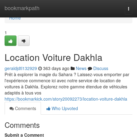
Home
bookmarkpath
Togg
navi
Home
1
Location Voiture Dakhla
geraldjdtl132929
363 days ago
News
Discuss
Prêt à explorer la magie du Sahara ? Laissez-vous emporter par
l'expérience commence ici avec notre service de location de
voitures à Dakhla. Explorez notre gamme étendue de véhicules
adaptés à tous vos
https://bookmarkick.com/story20092273/location-voiture-dakhla
Comments
Who Upvoted
Comments
Submit a Comment