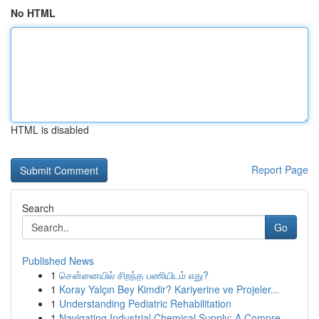
No HTML
HTML is disabled
Report Page
Search
Go
Published News
1
சென்னையில் சிறந்த பணியிடம் எது?
1
Koray Yalçın Bey Kimdir? Kariyerine ve Projeler...
1
Understanding Pediatric Rehabilitation
1
Navigating Industrial Chemical Supply: A Compre...