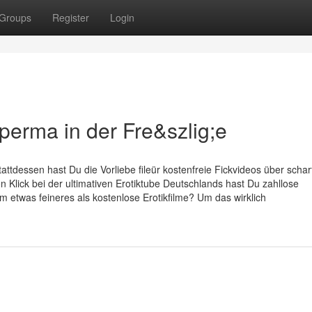
Groups
Register
Login
perma in der Fre&szlig;e
tattdessen hast Du die Vorliebe fileür kostenfreie Fickvideos über schar
 Klick bei der ultimativen Erotiktube Deutschlands hast Du zahllose
m etwas feineres als kostenlose Erotikfilme? Um das wirklich