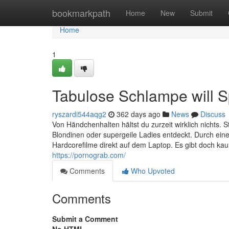
Home
bookmarkpath
Home
New
Submit
Home
1
Tabulose Schlampe will S
ryszardi544aqg2
362 days ago
News
Discuss
Von Händchenhalten hältst du zurzeit wirklich nichts. S
Blondinen oder supergeile Ladies entdeckt. Durch einen
Hardcorefilme direkt auf dem Laptop. Es gibt doch kau
https://pornograb.com/
Comments
Who Upvoted
Comments
Submit a Comment