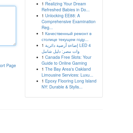
1
Realizing Your Dream
Refreshed Babies in Do...
1
Unlocking EE88: A
Comprehensive Examination
Reg...
1
Качественный ремонт в
столице текущем году...
1
إضاءة أرضية دائرية LED 4
وات مصر: دليل شامل
1
Canada Free Slots: Your
Guide to Online Gaming
ort Page
1
The Bay Area's Oakland
Limousine Services: Luxu...
1
Epoxy Flooring Long Island
NY: Durable & Stylis...