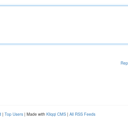
Rep
d
|
Top Users
| Made with
Kliqqi CMS
|
All RSS Feeds