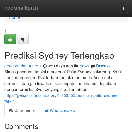
Home
bookmarkpath
Togg
navi
Home
1
Prediksi Sydney Terlengkap
deaconhdqu900591
359 days ago
News
Discuss
Simak panduan terkini mengenai Paito Sydney sekarang. Kami
hadir dengan prediksi terbaru untuk membantu Anda dalam
bermain. Jangan lewatkan kesempatan untuk mendapatkan
dengan prediksi Sydney yang jitu. Tampilkan
https://getsocialpr.com/story21303353/bocoran-paito-sydney-
terkini
Comments
Who Upvoted
Comments