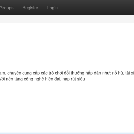
Groups
Register
Login
am, chuyên cung cấp các trò chơi đổi thưởng hấp dẫn như: nổ hũ, tài x
 Với nền tảng công nghệ hiện đại, nạp rút siêu