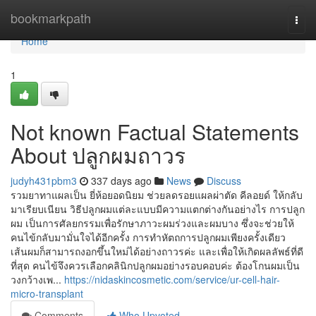
Home
bookmarkpath
Togg
navi
Home
1
Not known Factual Statements
About ปลูกผมถาวร
judyh431pbm3
337 days ago
News
Discuss
รวมยาทาแผลเป็น ยี่ห้อยอดนิยม ช่วยลดรอยแผลผ่าตัด คีลอยด์ ให้กลับ
มาเรียบเนียน วิธีปลูกผมแต่ละแบบมีความแตกต่างกันอย่างไร การปลูก
ผม เป็นการศัลยกรรมเพื่อรักษาภาวะผมร่วงและผมบาง ซึ่งจะช่วยให้
คนไข้กลับมามั่นใจได้อีกครั้ง การทำหัตถการปลูกผมเพียงครั้งเดียว
เส้นผมก็สามารถงอกขึ้นใหม่ได้อย่างถาวรค่ะ และเพื่อให้เกิดผลลัพธ์ที่ดี
ที่สุด คนไข้จึงควรเลือกคลินิกปลูกผมอย่างรอบคอบค่ะ ต้องโกนผมเป็น
วงกว้างเพ...
https://nidaskincosmetic.com/service/ur-cell-hair-
micro-transplant
Comments
Who Upvoted