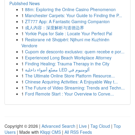
Published News
1
88m: Exploring the Online Casino Phenomenon
1
Manchester Carpets: Your Guide to Finding the P...
1
ZT777 App: A Fantastic Gaming Companion
1
成人内容：深度解析与道德边界
1
Yorkie Pups for Sale : Locate Your Perfect Pal
1
Restorane në Shqipëri: Njihuni me Kuzhinën
Vendore
1
Cupom de desconto exclusivo: quem recebe e por...
1
Experienced Long Beach Workplace Attorney
1
Finding Healing: Trauma Therapy in the City
1
مصنّع أضواء داخلية LED ألومنيوم في
1
The Ultimate Online Store Platform Resource...
1
Chinese Acquiring Activities: A Enjoyable Way t...
1
The Future of Video Streaming: Trends and Techn...
1
Ford Remote Start : Your Overview to Conve...
Copyright © 2026 |
Advanced Search
|
Live
|
Tag Cloud
|
Top
Users
| Made with
Kliqqi CMS
|
All RSS Feeds