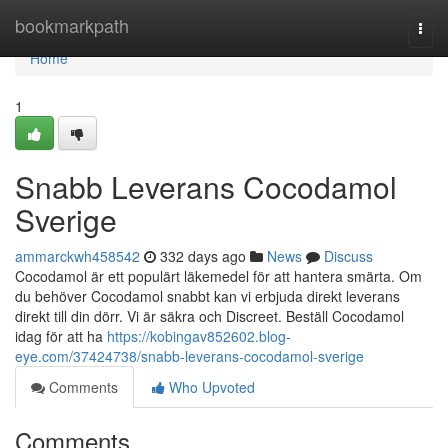
Home
bookmarkpath
Togg
navi
Home
1
Snabb Leverans Cocodamol
Sverige
ammarckwh458542
332 days ago
News
Discuss
Cocodamol är ett populärt läkemedel för att hantera smärta. Om
du behöver Cocodamol snabbt kan vi erbjuda direkt leverans
direkt till din dörr. Vi är säkra och Discreet. Beställ Cocodamol
idag för att ha
https://kobingav852602.blog-
eye.com/37424738/snabb-leverans-cocodamol-sverige
Comments
Who Upvoted
Comments