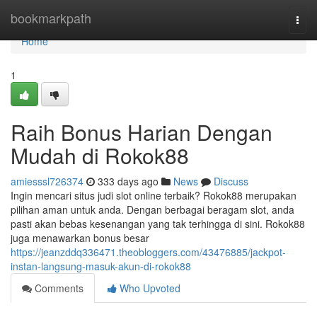
Home
bookmarkpath
Togg
navi
Home
1
Raih Bonus Harian Dengan
Mudah di Rokok88
amiesssl726374
333 days ago
News
Discuss
Ingin mencari situs judi slot online terbaik? Rokok88 merupakan
pilihan aman untuk anda. Dengan berbagai beragam slot, anda
pasti akan bebas kesenangan yang tak terhingga di sini. Rokok88
juga menawarkan bonus besar
https://jeanzddq336471.theobloggers.com/43476885/jackpot-
instan-langsung-masuk-akun-di-rokok88
Comments
Who Upvoted