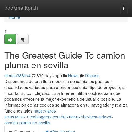
Home
bookmarkpath
Togg
navi
Home
1
The Greatest Guide To camion
pluma en sevilla
elenac383lrv4
330 days ago
News
Discuss
Disponemos de una flota moderna de camiones grúa con
capacidades variadas para atender cualquier tipo de proyecto, sin
importar su complejidad. Esta Internet utiliza cookies para que
podamos ofrecerte la mejor experiencia de usuario posible. La
información de las cookies se almacena en tu navegador y realiza
funciones tales
https://tarot-
jesus14667.theobloggers.com/43708467/the-best-side-of-
camion-pluma-en-sevilla
Comments
Who Upvoted