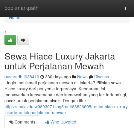
Home
bookmarkpath
Togg
navi
Home
1
Sewa Hiace Luxury Jakarta
untuk Perjalanan Mewah
bushradhft038410
330 days ago
News
Discuss
. Ingin menikmati perjalanan mewah di Jakarta? Pilihlah sewa
Hiace luxury dari penyedia terpercaya. Kendaraan ini
menawarkan kenyamanan dan kemewahan yang tak tertandingi,
cocok untuk perjalanan bisnis. Dengan fitur
https://majazdmw989307.blog5.net/83826605/rental-hiace-luxury-
jakarta-untuk-perjalanan-mewah
Comments
Who Upvoted