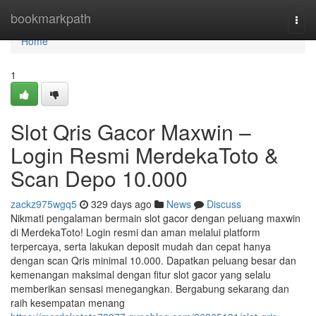
Home
bookmarkpath
Togg
navi
Home
1
Slot Qris Gacor Maxwin –
Login Resmi MerdekaToto &
Scan Depo 10.000
zackz975wgq5
329 days ago
News
Discuss
Nikmati pengalaman bermain slot gacor dengan peluang maxwin
di MerdekaToto! Login resmi dan aman melalui platform
terpercaya, serta lakukan deposit mudah dan cepat hanya
dengan scan Qris minimal 10.000. Dapatkan peluang besar dan
kemenangan maksimal dengan fitur slot gacor yang selalu
memberikan sensasi menegangkan. Bergabung sekarang dan
raih kesempatan menang