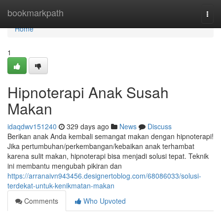
Home
bookmarkpath
Togg
navi
Home
1
Hipnoterapi Anak Susah
Makan
idaqdwv151240
329 days ago
News
Discuss
Berikan anak Anda kembali semangat makan dengan hipnoterapi!
Jika pertumbuhan/perkembangan/kebaikan anak terhambat
karena sulit makan, hipnoterapi bisa menjadi solusi tepat. Teknik
ini membantu mengubah pikiran dan
https://arranaivn943456.designertoblog.com/68086033/solusi-
terdekat-untuk-kenikmatan-makan
Comments
Who Upvoted