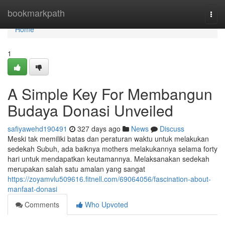
Home
bookmarkpath
Togg
navi
Home
1
A Simple Key For Membangun
Budaya Donasi Unveiled
safiyawehd190491
327 days ago
News
Discuss
Meski tak memiliki batas dan peraturan waktu untuk melakukan
sedekah Subuh, ada baiknya mothers melakukannya selama forty
hari untuk mendapatkan keutamannya. Melaksanakan sedekah
merupakan salah satu amalan yang sangat
https://zoyamvlu509616.fitnell.com/69064056/fascination-about-
manfaat-donasi
Comments
Who Upvoted