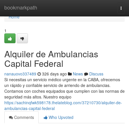
Home
bookmarkpath
Togg
navi
Home
1
Alquiler de Ambulancias
Capital Federal
nanauovo337489
326 days ago
News
Discuss
Si necesitas un servicio médico urgente en la CABA, ofrecemos
un rápido y confiable servicio de arriendo de ambulancias.
Contamos con coches equipados que cumplen con las normas de
seguridad más altos. Nuestro equipo
https://sachinqfwk598178.thelateblog.com/37210730/alquiler-de-
ambulancias-capital-federal
Comments
Who Upvoted