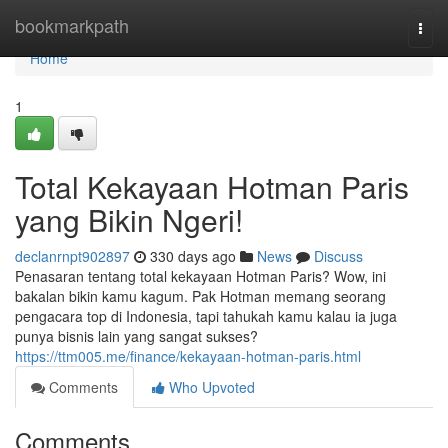
Home
bookmarkpath
Togg
navi
Home
1
Total Kekayaan Hotman Paris
yang Bikin Ngeri!
declanrnpt902897
330 days ago
News
Discuss
Penasaran tentang total kekayaan Hotman Paris? Wow, ini
bakalan bikin kamu kagum. Pak Hotman memang seorang
pengacara top di Indonesia, tapi tahukah kamu kalau ia juga
punya bisnis lain yang sangat sukses?
https://ttm005.me/finance/kekayaan-hotman-paris.html
Comments
Who Upvoted
Comments