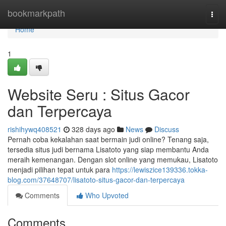
Home
bookmarkpath
Togg
navi
Home
1
Website Seru : Situs Gacor
dan Terpercaya
rishihywq408521
328 days ago
News
Discuss
Pernah coba kekalahan saat bermain judi online? Tenang saja,
tersedia situs judi bernama Lisatoto yang siap membantu Anda
meraih kemenangan. Dengan slot online yang memukau, Lisatoto
menjadi pilihan tepat untuk para
https://lewiszice139336.tokka-
blog.com/37648707/lisatoto-situs-gacor-dan-terpercaya
Comments
Who Upvoted
Comments