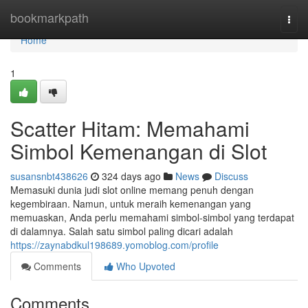
Home
bookmarkpath
Togg
navi
Home
1
Scatter Hitam: Memahami
Simbol Kemenangan di Slot
susansnbt438626
324 days ago
News
Discuss
Memasuki dunia judi slot online memang penuh dengan
kegembiraan. Namun, untuk meraih kemenangan yang
memuaskan, Anda perlu memahami simbol-simbol yang terdapat
di dalamnya. Salah satu simbol paling dicari adalah
https://zaynabdkul198689.yomoblog.com/profile
Comments
Who Upvoted
Comments