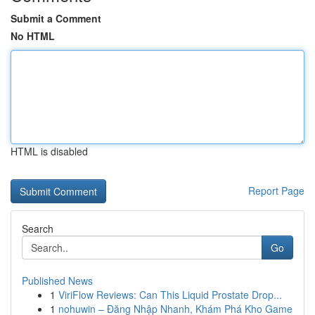
Submit a Comment
No HTML
HTML is disabled
Report Page
Search
Go
Published News
1
ViriFlow Reviews: Can This Liquid Prostate Drop...
1
nohuwin – Đăng Nhập Nhanh, Khám Phá Kho Game