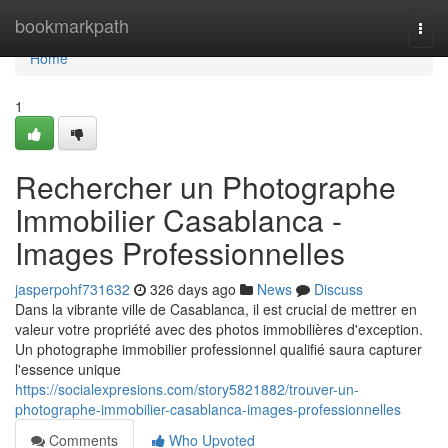
Home
bookmarkpath
Togg
navi
Home
1
Rechercher un Photographe
Immobilier Casablanca -
Images Professionnelles
jasperpohf731632
326 days ago
News
Discuss
Dans la vibrante ville de Casablanca, il est crucial de mettrer en
valeur votre propriété avec des photos immobilières d'exception.
Un photographe immobilier professionnel qualifié saura capturer
l'essence unique
https://socialexpresions.com/story5821882/trouver-un-
photographe-immobilier-casablanca-images-professionnelles
Comments
Who Upvoted