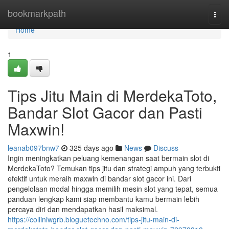
Home
bookmarkpath
Togg
navi
Home
1
Tips Jitu Main di MerdekaToto,
Bandar Slot Gacor dan Pasti
Maxwin!
leanab097bnw7
325 days ago
News
Discuss
Ingin meningkatkan peluang kemenangan saat bermain slot di
MerdekaToto? Temukan tips jitu dan strategi ampuh yang terbukti
efektif untuk meraih maxwin di bandar slot gacor ini. Dari
pengelolaan modal hingga memilih mesin slot yang tepat, semua
panduan lengkap kami siap membantu kamu bermain lebih
percaya diri dan mendapatkan hasil maksimal.
https://colliniwgrb.bloguetechno.com/tips-jitu-main-di-