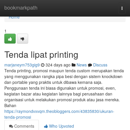
Home
bookmarkpath
Togg
navi
Home
1
Tenda lipat printing
marjaneym753gig9
324 days ago
News
Discuss
Tenda printing, promosi maupun tenda custom merupakan tenda
yang menggunakan rangka pipa besi dengan sistem knockdown
dan portable yang praktis untuk dibawa kemana saja.
Penggunaan tenda ini biasa digunakan untuk promosi, even,
kegiatan bazar atau kegiatan lainnya bagi perusahaan dan
organisasi untuk melakukan promosi produk atau jasa mereka.
Bahan
https://raymondvxvqm.theobloggers.com/43835830/ukuran-
tenda-promosi
Comments
Who Upvoted