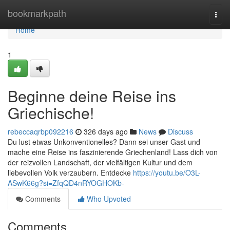
Home
bookmarkpath
Togg
navi
Home
1
Beginne deine Reise ins
Griechische!
rebeccaqrbp092216
326 days ago
News
Discuss
Du lust etwas Unkonventionelles? Dann sei unser Gast und
mache eine Reise ins faszinierende Griechenland! Lass dich von
der reizvollen Landschaft, der vielfältigen Kultur und dem
liebevollen Volk verzaubern. Entdecke
https://youtu.be/O3L-
ASwK66g?si=ZfqQD4nRYOGHOKb-
Comments
Who Upvoted
Comments