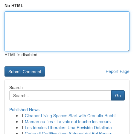
No HTML
HTML is disabled
Report Page
Search
Go
Published News
1
Cleaner Living Spaces Start with Cronulla Rubbi...
1
Maman ou t'es : La voix qui touche les cœurs
1
Los Ideales Liberales: Una Revisión Detallada
1
Corso di Certificazione Stringer del Bel Paese:...