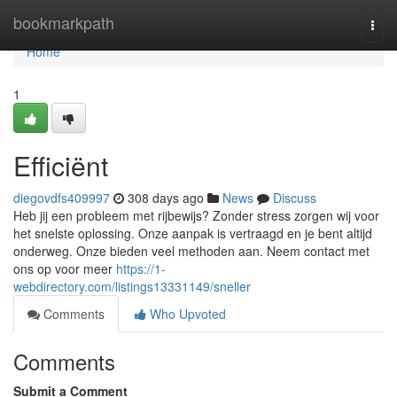
Home
bookmarkpath
Togg
navi
Home
1
Efficiënt
diegovdfs409997
308 days ago
News
Discuss
Heb jij een probleem met rijbewijs? Zonder stress zorgen wij voor
het snelste oplossing. Onze aanpak is vertraagd en je bent altijd
onderweg. Onze bieden veel methoden aan. Neem contact met
ons op voor meer
https://1-
webdirectory.com/listings13331149/sneller
Comments
Who Upvoted
Comments
Submit a Comment