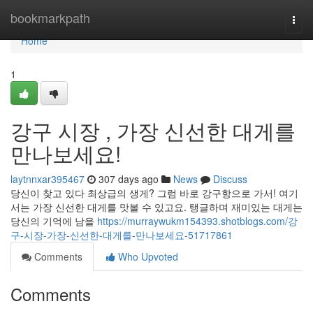
Home
bookmarkpath
Togg
navi
Home
1
강구 시장 , 가장 신선한 대게를
만나보세요!
laytnnxar395467
307 days ago
News
Discuss
당신이 찾고 있다 최상급의 생게? 그럼 바로 강구항으로 가서! 여기
서는 가장 신선한 대게를 맛볼 수 있고요. 탱글하며 재미있는 대게는
당신의 기억에 남을
https://murraywukm154393.shotblogs.com/강
구-시장-가장-신선한-대게를-만나보세요-51717861
Comments
Who Upvoted
Comments