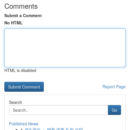
Comments
Submit a Comment
No HTML
HTML is disabled
Report Page
Search
Go
Published News
1
J9九游会 ： 独家 优惠 礼包 介绍