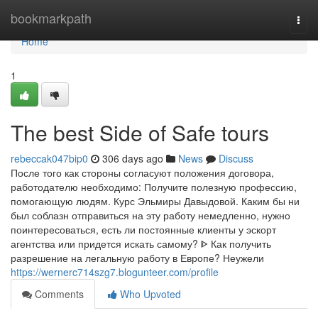
Home
bookmarkpath
Togg
navi
Home
1
The best Side of Safe tours
rebeccak047bip0
306 days ago
News
Discuss
После того как стороны согласуют положения договора,
работодателю необходимо: Получите полезную профессию,
помогающую людям. Курс Эльмиры Давыдовой. Каким бы ни
был соблазн отправиться на эту работу немедленно, нужно
поинтересоваться, есть ли постоянные клиенты у эскорт
агентства или придется искать самому? ᐈ Как получить
разрешение на легальную работу в Европе? Неужели
https://wernerc714szg7.blogunteer.com/profile
Comments
Who Upvoted