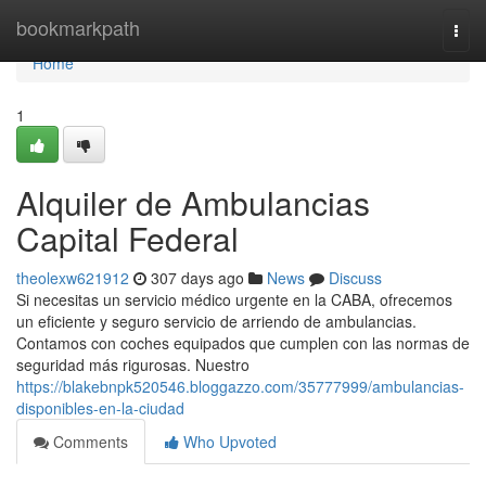
Home
bookmarkpath
Togg
navi
Home
1
Alquiler de Ambulancias
Capital Federal
theolexw621912
307 days ago
News
Discuss
Si necesitas un servicio médico urgente en la CABA, ofrecemos
un eficiente y seguro servicio de arriendo de ambulancias.
Contamos con coches equipados que cumplen con las normas de
seguridad más rigurosas. Nuestro
https://blakebnpk520546.bloggazzo.com/35777999/ambulancias-
disponibles-en-la-ciudad
Comments
Who Upvoted