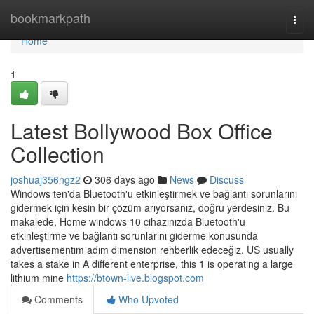
Home
bookmarkpath
Togg
navi
Home
1
Latest Bollywood Box Office
Collection
joshuaj356ngz2
306 days ago
News
Discuss
Windows ten'da Bluetooth'u etkinleştirmek ve bağlantı sorunlarını
gidermek için kesin bir çözüm arıyorsanız, doğru yerdesiniz. Bu
makalede, Home windows 10 cihazınızda Bluetooth'u
etkinleştirme ve bağlantı sorunlarını giderme konusunda
advertisementım adım dimension rehberlik edeceğiz. US usually
takes a stake in A different enterprise, this 1 is operating a large
lithium mine
https://btown-live.blogspot.com
Comments
Who Upvoted