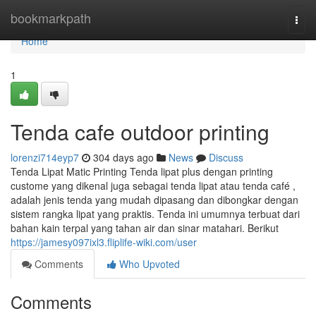
Home
bookmarkpath
Togg
navi
Home
1
Tenda cafe outdoor printing
lorenzi714eyp7
304 days ago
News
Discuss
Tenda Lipat Matic Printing Tenda lipat plus dengan printing
custome yang dikenal juga sebagai tenda lipat atau tenda café ,
adalah jenis tenda yang mudah dipasang dan dibongkar dengan
sistem rangka lipat yang praktis. Tenda ini umumnya terbuat dari
bahan kain terpal yang tahan air dan sinar matahari. Berikut
https://jamesy097ixl3.fliplife-wiki.com/user
Comments
Who Upvoted
Comments