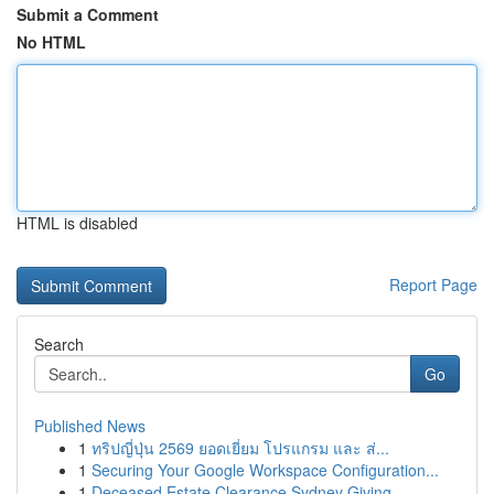
Submit a Comment
No HTML
HTML is disabled
Report Page
Search
Go
Published News
1
ทริปญี่ปุ่น 2569 ยอดเยี่ยม โปรแกรม และ ส่...
1
Securing Your Google Workspace Configuration...
1
Deceased Estate Clearance Sydney Giving