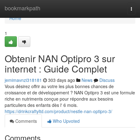
Home
bookmarkpath
Togg
navi
Home
1
Obtenir NAN Optipro 3 sur
internet : Guide Complet
jemimavnzi318181
303 days ago
News
Discuss
Vous désirez offrir au votre les plus bonnes chances de
croissance et de développement ? NAN Optipro 3 est une formule
riche en nutriments conçue pour répondre aux besoins
particuliers des enfants dès l' 6 mois.
https://drinkcraftyltd.com/product/nestle-nan-optipro-3/
Comments
Who Upvoted
Comments