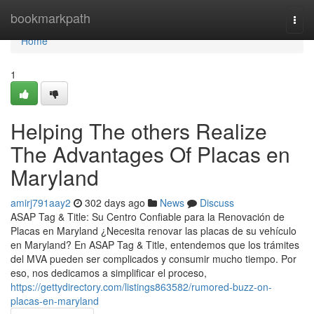
Home
bookmarkpath
Togg
navi
Home
1
Helping The others Realize
The Advantages Of Placas en
Maryland
amirj791aay2
302 days ago
News
Discuss
ASAP Tag & Title: Su Centro Confiable para la Renovación de
Placas en Maryland ¿Necesita renovar las placas de su vehículo
en Maryland? En ASAP Tag & Title, entendemos que los trámites
del MVA pueden ser complicados y consumir mucho tiempo. Por
eso, nos dedicamos a simplificar el proceso,
https://gettydirectory.com/listings863582/rumored-buzz-on-
placas-en-maryland