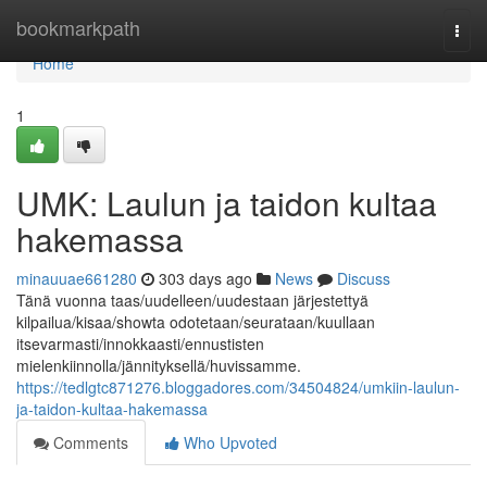
Home
bookmarkpath
Togg
navi
Home
1
UMK: Laulun ja taidon kultaa
hakemassa
minauuae661280
303 days ago
News
Discuss
Tänä vuonna taas/uudelleen/uudestaan järjestettyä
kilpailua/kisaa/showta odotetaan/seurataan/kuullaan
itsevarmasti/innokkaasti/ennustisten
mielenkiinnolla/jännityksellä/huvissamme.
https://tedlgtc871276.bloggadores.com/34504824/umkiin-laulun-
ja-taidon-kultaa-hakemassa
Comments
Who Upvoted