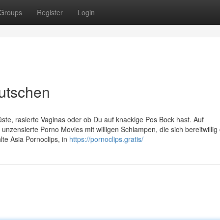
Groups
Register
Login
lutschen
rüste, rasierte Vaginas oder ob Du auf knackige Pos Bock hast. Auf
unzensierte Porno Movies mit willigen Schlampen, die sich bereitwillig
te Asia Pornoclips, in
https://pornoclips.gratis/