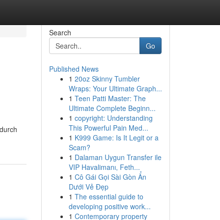
Search
Go
Published News
1
20oz Skinny Tumbler
Wraps: Your Ultimate Graph...
1
Teen Patti Master: The
Ultimate Complete Beginn...
1
copyright: Understanding
This Powerful Pain Med...
 durch
1
K999 Game: Is It Legit or a
Scam?
1
Dalaman Uygun Transfer ile
VIP Havalimanı, Feth...
1
Cô Gái Gọi Sài Gòn Ẩn
Dưới Vẻ Đẹp
1
The essential guide to
developing positive work...
1
Contemporary property