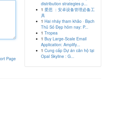
distribution strategies p...
1
爱思 ：安卓设备管理必备工
具
1
Hai nháy tham khảo · Bạch
Thủ Số Đẹp hôm nay: P...
1
Tropea
1
Buy Large-Scale Email
Application: Amplify...
1
Cung cấp Dự án căn hộ tại
Opal Skyline : G...
ort Page