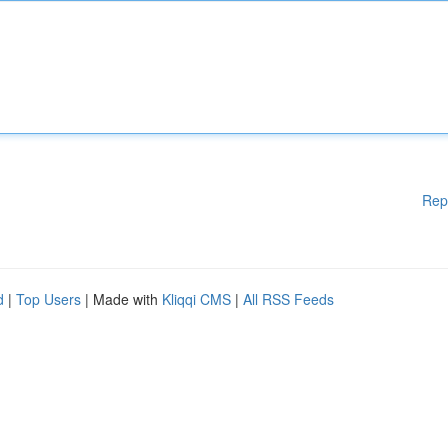
Rep
d
|
Top Users
| Made with
Kliqqi CMS
|
All RSS Feeds