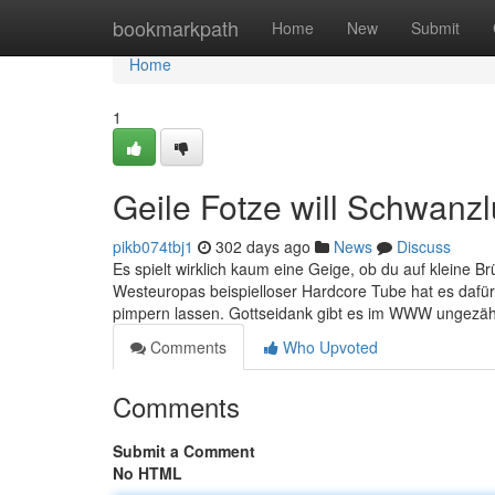
Home
bookmarkpath
Home
New
Submit
Home
1
Geile Fotze will Schwanz
pikb074tbj1
302 days ago
News
Discuss
Es spielt wirklich kaum eine Geige, ob du auf kleine B
Westeuropas beispielloser Hardcore Tube hat es dafür 
pimpern lassen. Gottseidank gibt es im WWW ungezähl
Comments
Who Upvoted
Comments
Submit a Comment
No HTML