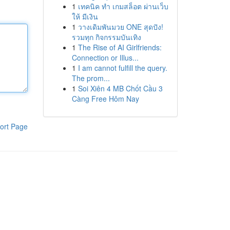
1
เทคนิค ทำ เกมสล็อต ผ่านเว็บ
ให้ มีเงิน
1
วางเดิมพันมวย ONE สุดปัง!
รวมทุก กิจกรรมบันเทิง
1
The Rise of AI Girlfriends:
Connection or Illus...
1
I am cannot fulfill the query.
The prom...
1
Soi Xiên 4 MB Chốt Cầu 3
Càng Free Hôm Nay
ort Page