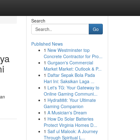
Search
Go
Published News
1
New Westminster top
aya
Concrete Contractor for Pro...
1
Gurgaon's Commercial
ni
Market Market: Outlook & P...
1
Daftar Sepak Bola Pada
Hari Ini: Saksikan Laga ...
1
Let's TG: Your Gateway to
Online Gaming Communi...
uan
1
Hydra888: Your Ultimate
Gaming Companion
1
A Musician's Dream
1
How Do Solar Batteries
Protect Virginia Homes D...
1
Saif ul Malook: A Journey
Through Spiritual L...