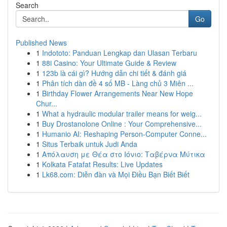
Search
Go
Published News
1
Indototo: Panduan Lengkap dan Ulasan Terbaru
1
88i Casino: Your Ultimate Guide & Review
1
123b là cái gì? Hướng dẫn chi tiết & đánh giá
1
Phân tích dàn đề 4 số MB - Làng chủ 3 Miên ...
1
Birthday Flower Arrangements Near New Hope
Chur...
1
What a hydraulic modular trailer means for weig...
1
Buy Drostanolone Online : Your Comprehensive...
1
Humanio AI: Reshaping Person-Computer Conne...
1
Situs Terbaik untuk Judi Anda
1
Απόλαυση με Θέα στο Ιόνιο: Ταβέρνα Μύτικα
1
Kolkata Fatafat Results: Live Updates
1
Lk68.com: Diễn đàn và Mọi Điều Bạn Biết Biết