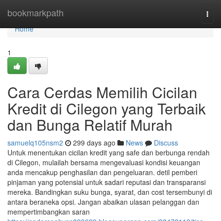
Home
bookmarkpath
Togg
navi
Home
1
Cara Cerdas Memilih Cicilan
Kredit di Cilegon yang Terbaik
dan Bunga Relatif Murah
samuelq105nsm2
299 days ago
News
Discuss
Untuk menentukan cicilan kredit yang safe dan berbunga rendah
di Cilegon, mulailah bersama mengevaluasi kondisi keuangan
anda mencakup penghasilan dan pengeluaran. detil pemberi
pinjaman yang potensial untuk sadari reputasi dan transparansi
mereka. Bandingkan suku bunga, syarat, dan cost tersembunyi di
antara beraneka opsi. Jangan abaikan ulasan pelanggan dan
mempertimbangkan saran