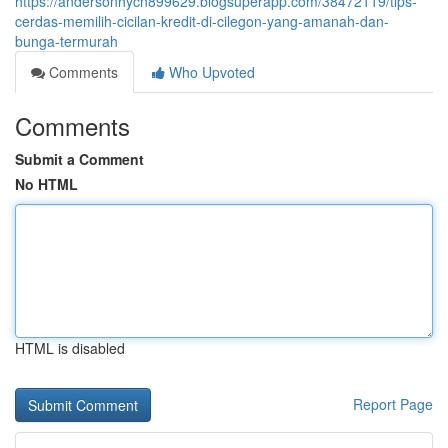
https://andersonhycn899629.blogsuperapp.com/38472119/tips-
cerdas-memilih-cicilan-kredit-di-cilegon-yang-amanah-dan-
bunga-termurah
Comments
Who Upvoted
Comments
Submit a Comment
No HTML
HTML is disabled
Report Page