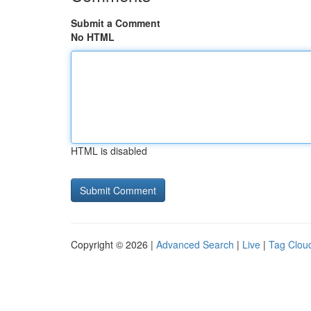
Submit a Comment
No HTML
HTML is disabled
Copyright © 2026 |
Advanced Search
|
Live
|
Tag Clou