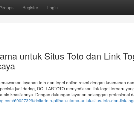
Groups
Register
Login
ma untuk Situs Toto dan Link To
caya
nawarkan layanan toto dan togel online resmi dengan keamanan da
 pecinta judi daring, DOLLARTOTO menyediakan link togel terbaru ya
rjamin keasliannya. Dengan dukungan layanan pelanggan profesional da
og.com/69027329/dollartoto-pilihan-utama-untuk-situs-toto-dan-link-tog