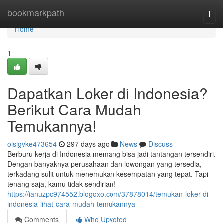
Home
bookmarkpath
Togg
navi
Home
1
Dapatkan Loker di Indonesia?
Berikut Cara Mudah
Temukannya!
oisigvke473654
297 days ago
News
Discuss
Berburu kerja di Indonesia memang bisa jadi tantangan tersendiri.
Dengan banyaknya perusahaan dan lowongan yang tersedia,
terkadang sulit untuk menemukan kesempatan yang tepat. Tapi
tenang saja, kamu tidak sendirian!
https://ianuzpc974552.blogoxo.com/37878014/temukan-loker-di-
indonesia-lihat-cara-mudah-temukannya
Comments
Who Upvoted