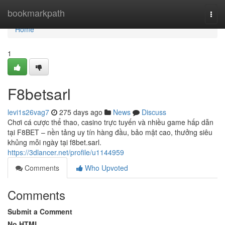
Home
bookmarkpath
Togg
navi
Home
1
F8betsarl
levi1s26vag7
275 days ago
News
Discuss
Chơi cá cược thể thao, casino trực tuyến và nhiều game hấp dẫn
tại F8BET – nền tảng uy tín hàng đầu, bảo mật cao, thưởng siêu
khủng mỗi ngày tại f8bet.sarl.
https://3dlancer.net/profile/u1144959
Comments
Who Upvoted
Comments
Submit a Comment
No HTML