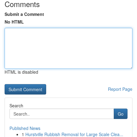
Comments
Submit a Comment
No HTML
HTML is disabled
Report Page
Search
Go
Published News
1
Hurstville Rubbish Removal for Large Scale Clea...