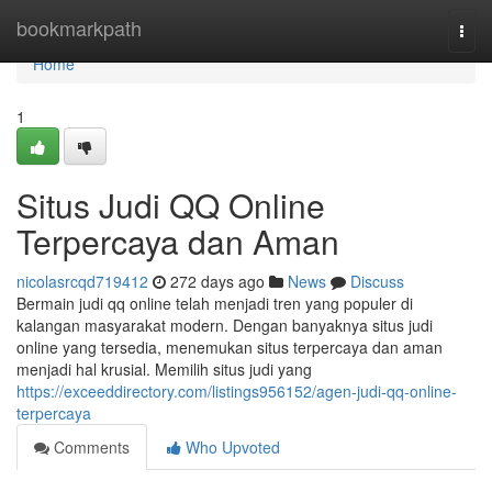
Home
bookmarkpath
Togg
navi
Home
1
Situs Judi QQ Online
Terpercaya dan Aman
nicolasrcqd719412
272 days ago
News
Discuss
Bermain judi qq online telah menjadi tren yang populer di
kalangan masyarakat modern. Dengan banyaknya situs judi
online yang tersedia, menemukan situs terpercaya dan aman
menjadi hal krusial. Memilih situs judi yang
https://exceeddirectory.com/listings956152/agen-judi-qq-online-
terpercaya
Comments
Who Upvoted