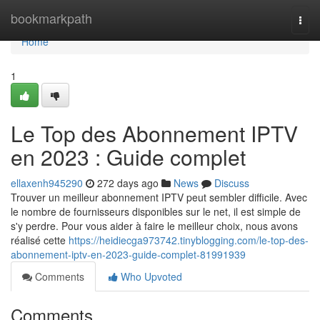
Home
bookmarkpath
Togg
navi
Home
1
Le Top des Abonnement IPTV
en 2023 : Guide complet
ellaxenh945290
272 days ago
News
Discuss
Trouver un meilleur abonnement IPTV peut sembler difficile. Avec
le nombre de fournisseurs disponibles sur le net, il est simple de
s'y perdre. Pour vous aider à faire le meilleur choix, nous avons
réalisé cette
https://heidiecga973742.tinyblogging.com/le-top-des-
abonnement-iptv-en-2023-guide-complet-81991939
Comments
Who Upvoted
Comments