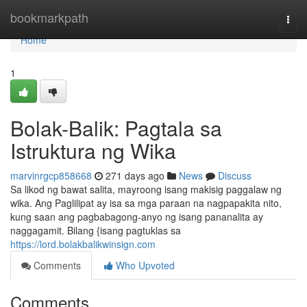
Home
bookmarkpath
Togg
navi
Home
1
Bolak-Balik: Pagtala sa
Istruktura ng Wika
marvinrgcp858668
271 days ago
News
Discuss
Sa likod ng bawat salita, mayroong isang makisig paggalaw ng
wika. Ang Paglilipat ay isa sa mga paraan na nagpapakita nito,
kung saan ang pagbabagong-anyo ng isang pananalita ay
naggagamit. Bilang {isang pagtuklas sa
https://lord.bolakbalikwinsign.com
Comments
Who Upvoted
Comments