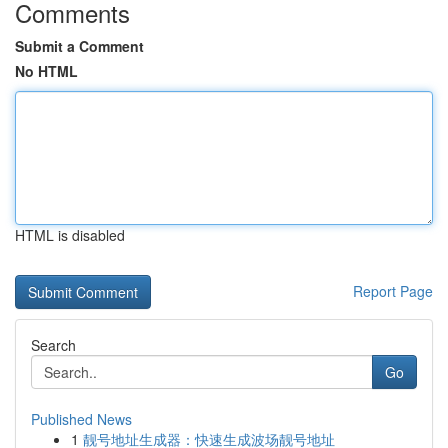
Comments
Submit a Comment
No HTML
HTML is disabled
Report Page
Search
Go
Published News
1
靓号地址生成器：快速生成波场靓号地址