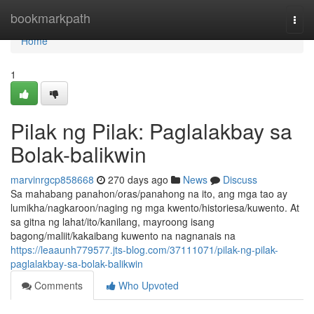
Home
bookmarkpath
Togg
navi
Home
1
Pilak ng Pilak: Paglalakbay sa
Bolak-balikwin
marvinrgcp858668
270 days ago
News
Discuss
Sa mahabang panahon/oras/panahong na ito, ang mga tao ay
lumikha/nagkaroon/naging ng mga kwento/historiesa/kuwento. At
sa gitna ng lahat/ito/kanilang, mayroong isang
bagong/maliit/kakaibang kuwento na nagnanais na
https://leaaunh779577.jts-blog.com/37111071/pilak-ng-pilak-
paglalakbay-sa-bolak-balikwin
Comments
Who Upvoted